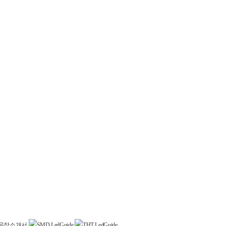
공장소개서
SMD LedGuide
THT LedGuide