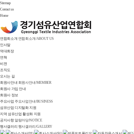
Sitemap
Contact us
Home
연합회소개
연합회소개/ABOUT US
인사말
역대회장
연혁
비젼
조직도
오시는 길
회원사안내
회원사안내/MEMBER
회원사 가입 안내
회원사 정보
주요사업
주요사업안내/BUSINESS
섬유산업 디지털화 지원
지역 섬유산업 활성화 지원
공지사항
알림마당/NOTICE
행사갤러리
행사갤러리/GALLERY
회사소개서(영)
회사소개서(일)
제품포트폴리오
자동차용소개서
제2